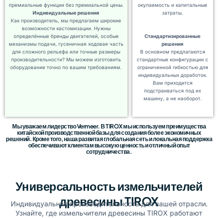
премиальные функции без премиальной цены.
окупаемость и капитальные
Индивидуальные решения
затраты.
Как производитель, мы предлагаем широкие
возможности кастомизации. Нужны
определённые бренды двигателей, особые
Стандартизированные
механизмы подачи, гусеничная ходовая часть
решения
для сложного рельефа или точные размеры
В основном предлагаются
производительности? Мы можем изготовить
стандартные конфигурации с
оборудование точно по вашим требованиям.
ограниченной гибкостью для
индивидуальных доработок.
Вам приходится
подстраиваться под их
машину, а не наоборот.
Мы уважаем лидерство Vermeer. В TIROX мы используем преимущества
китайской производственной базы для создания более экономичных
решений. Кроме того, наша развитая глобальная сеть и локальная поддержка
обеспечивают клиентам высокую ценность и отличный опыт
сотрудничества.
Универсальность измельчителей
древесины TIROX
Индивидуальная производительность для вашей отрасли.
Узнайте, где измельчители древесины TIROX работают