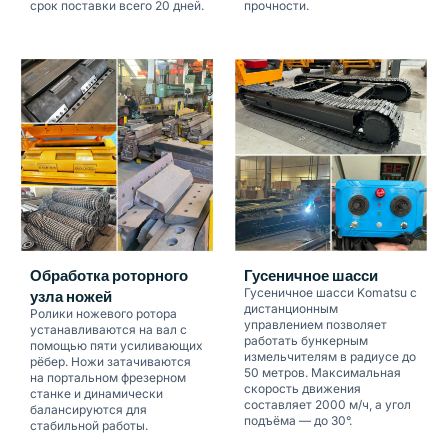
срок поставки всего 20 дней.
прочности.
Обработка роторного
Гусеничное шасси
Гусеничное шасси Komatsu с
узла ножей
дистанционным
Ролики ножевого ротора
управлением позволяет
устанавливаются на вал с
работать бункерным
помощью пяти усиливающих
измельчителям в радиусе до
рёбер. Ножи затачиваются
50 метров. Максимальная
на портальном фрезерном
скорость движения
станке и динамически
составляет 2000 м/ч, а угол
балансируются для
подъёма — до 30°.
стабильной работы.