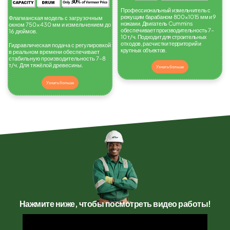
Профессиональный измельчитель с
режущим барабаном 800×1015 мм и 9
Флагманская модель с загрузочным
ножами. Двигатель Cummins
окном 750×430 мм и измельчением до
обеспечивает производительность 7–
16 дюймов.
10 т/ч. Подходит для строительных
отходов, расчистки территорий и
Гидравлическая подача с регулировкой
крупных объектов.
в реальном времени обеспечивает
стабильную производительность 7–8
т/ч. Для тяжёлой древесины.
Узнать больше
Узнать больше
Нажмите ниже, чтобы посмотреть видео работы!