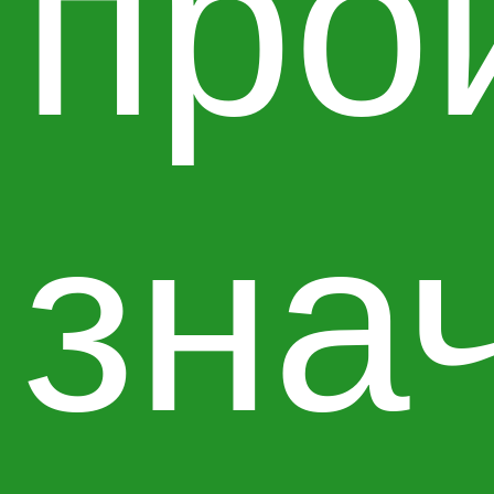
про
зна