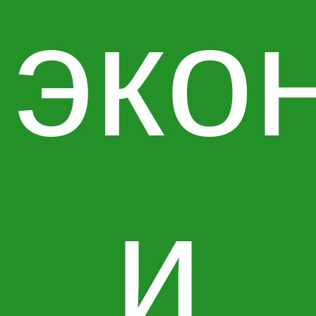
эко
и