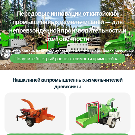
Передовые инновации от китайских
промышленных измельчителей — для
непревзойдённой производительности и
долговечности
Оцените уровень производительности Vermeer при более разумных
инвестициях. 22 года опыта и поддержка по всему миру в 17 странах.
Получите быстрый расчет стоимости прямо сейчас
Наша линейка промышленных измельчителей
древесины