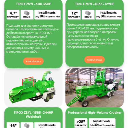
TIROX ZSYL-600 35HP
TIROX ZSYL-1063-129HP
Промышленная модель с загрузочным
Подходит для малого и среднего
окном 470×430 мм. Гидравлическая
бизнеса. Перерабатывает ветки до 6
принудительная подача с контролем
дюймов со скоростью 1500 кг/ч.
нагрузки обеспечивает
Оснащён интеллектуальной
производительность 5–6 т/ч. Отлично
гидравлической подачей с
подходит для лесного хозяйства и
автонастройкой нагрузки. Идеален
переработки биомассы.
для аренды, коммунальных и
муниципальных работ.
Узнать больше
Узнать больше
TIROX ZSYL-1585-244HP
Professional High-Volume Crusher
(Weichai)