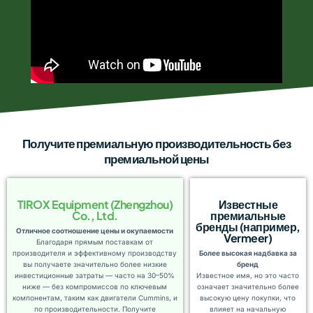
Получите премиальную производительность без
премиальной цены
TIROX Equipment (Zhengzhou)
Известные
Co., Ltd.
премиальные
бренды (например,
Отличное соотношение цены и окупаемости
Vermeer)
Благодаря прямым поставкам от
производителя и эффективному производству
Более высокая надбавка за
вы получаете значительно более низкие
бренд
инвестиционные затраты — часто на 30–50%
Известное имя, но это часто
ниже — без компромиссов по ключевым
означает значительно более
компонентам, таким как двигатели Cummins, и
высокую цену покупки, что
по производительности. Получите
влияет на начальную