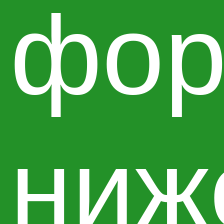
фор
ниж