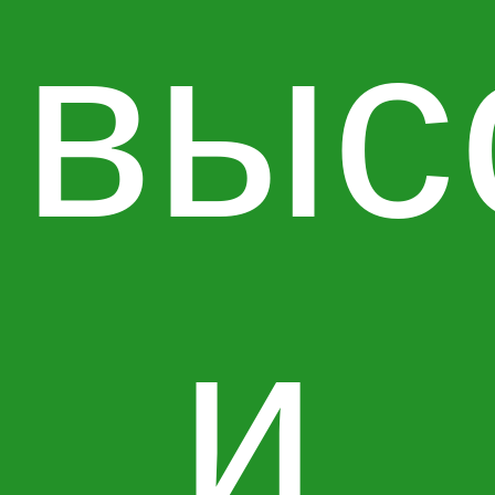
выс
и