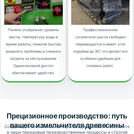
Панель отображает уровень
Профессиональное
масла, температуру воды и
гусеничное шасси свободно
время работы, помогая быстро
перемещается и имеет угол
выявлять проблемы и снижать
подъёма до 30°, что делает его
затраты на обслуживание.
особенно удобным для
Одноключевой доступ
полевых работ.
обеспечивает удобство.
Прецизионное производство: путь
вашего измельчителя древесины
Создано для максимальной производительности. Загляните
в наши передовые производственные процессы и строгий