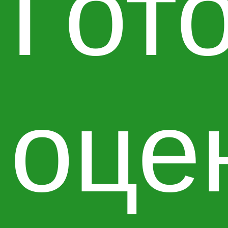
Гот
оце