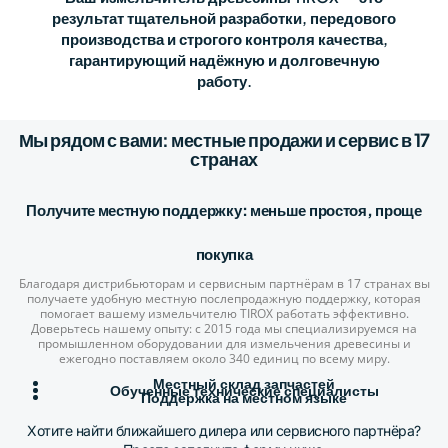
результат тщательной разработки, передового
производства и строгого контроля качества,
гарантирующий надёжную и долговечную
работу.
Мы рядом с вами: местные продажи и сервис в 17
странах
Получите местную поддержку: меньше простоя, проще
покупка
Благодаря дистрибьюторам и сервисным партнёрам в 17 странах вы
получаете удобную местную послепродажную поддержку, которая
помогает вашему измельчителю TIROX работать эффективно.
Доверьтесь нашему опыту: с 2015 года мы специализируемся на
промышленном оборудовании для измельчения древесины и
ежегодно поставляем около 340 единиц по всему миру.
Местный склад запчастей
Обученные технические специалисты
Поддержка на местном языке
Хотите найти ближайшего дилера или сервисного партнёра?