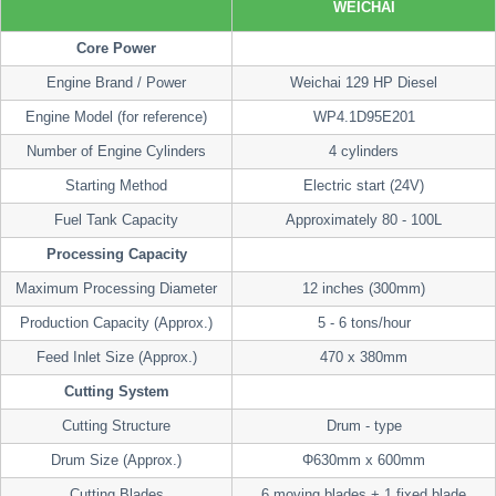
WEICHAI
Core Power
Engine Brand / Power
Weichai 129 HP Diesel
Engine Model (for reference)
WP4.1D95E201
Number of Engine Cylinders
4 cylinders
Starting Method
Electric start (24V)
Fuel Tank Capacity
Approximately 80 - 100L
Processing Capacity
Maximum Processing Diameter
12 inches (300mm)
Production Capacity (Approx.)
5 - 6 tons/hour
Feed Inlet Size (Approx.)
470 x 380mm
Cutting System
Cutting Structure
Drum - type
Drum Size (Approx.)
Φ630mm x 600mm
Cutting Blades
6 moving blades + 1 fixed blade