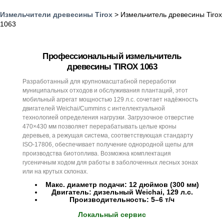
Измельчители древесины Tirox
> Измельчитель древесины Tirox
1063
Профессиональный измельчитель
древесины TIROX 1063
Разработанный для крупномасштабной переработки
муниципальных отходов и обслуживания плантаций, этот
мобильный агрегат мощностью 129 л.с. сочетает надёжность
двигателей Weichai/Cummins с интеллектуальной
технологией определения нагрузки. Загрузочное отверстие
470×430 мм позволяет перерабатывать целые кроны
деревьев, а режущая система, соответствующая стандарту
ISO-17806, обеспечивает получение однородной щепы для
производства биотоплива. Возможна комплектация
гусеничным ходом для работы в заболоченных лесных зонах
или на крутых склонах.
Макс. диаметр подачи: 12 дюймов (300 мм)
Двигатель: дизельный Weichai, 129 л.с.
Производительность: 5–6 т/ч
Локальный сервис