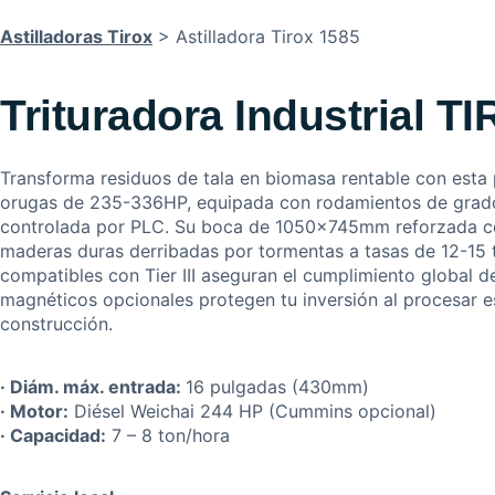
Astilladoras Tirox
> Astilladora Tirox 1585
Trituradora Industrial T
Transforma residuos de tala en biomasa rentable con esta
orugas de 235-336HP, equipada con rodamientos de grado m
controlada por PLC. Su boca de 1050×745mm reforzada c
maderas duras derribadas por tormentas a tasas de 12-15 
compatibles con Tier III aseguran el cumplimiento global 
magnéticos opcionales protegen tu inversión al procesar
construcción.
· Diám. máx. entrada:
16 pulgadas (430mm)
· Motor:
Diésel Weichai 244 HP (Cummins opcional)
· Capacidad:
7 – 8 ton/hora